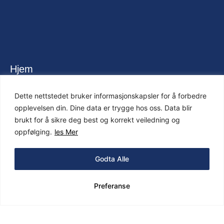
Hjem
Tjenester
Dette nettstedet bruker informasjonskapsler for å forbedre
opplevelsen din. Dine data er trygge hos oss. Data blir
Våre Ansatte
brukt for å sikre deg best og korrekt veiledning og
oppfølging.
les Mer
Info Til Dyreiere
Godta Alle
Priser
Henvisning
Preferanse
Kontakt