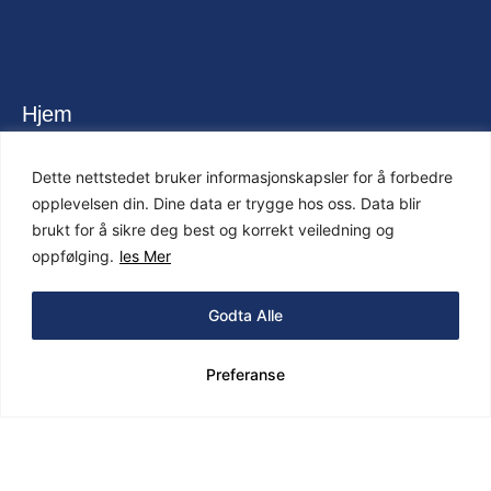
Hjem
Tjenester
Dette nettstedet bruker informasjonskapsler for å forbedre
opplevelsen din. Dine data er trygge hos oss. Data blir
Våre Ansatte
brukt for å sikre deg best og korrekt veiledning og
oppfølging.
les Mer
Info Til Dyreiere
Priser
Godta Alle
Henvisning
Preferanse
Kontakt